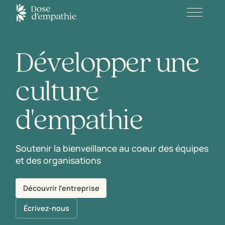
D
é
v
e
l
o
p
p
e
r
u
n
e
c
u
l
t
u
r
e
d
'
e
m
p
a
t
h
i
e
Soutenir la bienveillance au coeur des équipes
et des organisations
Découvrir l'entreprise
Écrivez-nous